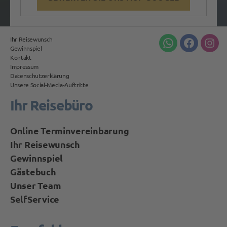
Ihr Reisewunsch
Whatsapp
Facebook
Inst
Gewinnspiel
Kontakt
Impressum
Datenschutzerklärung
Unsere Social-Media-Auftritte
Ihr Reisebüro
Online Terminvereinbarung
Ihr Reisewunsch
Gewinnspiel
Gästebuch
Unser Team
SelfService