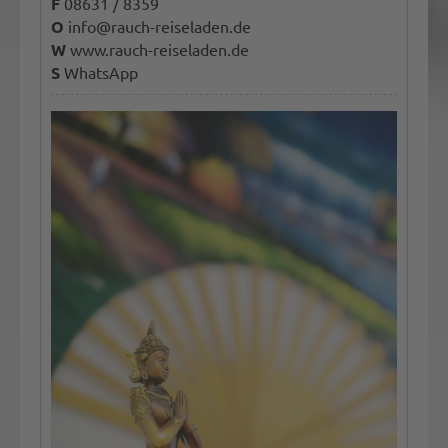
F
08631 / 8359
O
info@rauch-reiseladen.de
W
www.rauch-reiseladen.de
S
WhatsApp