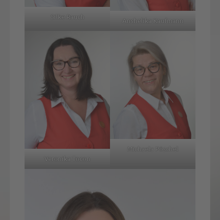
Silke Rauch
Anshelika Kaufmann
Michaela Pöschel
Veronika Tocon