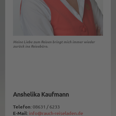
Meine Liebe zum Reisen bringt mich immer wieder
Anshi, unser sportlicher Stern, misst Hotelqualität
zurück ins Reisebüro.
anders: Poollängen statt Zimmergrößen.
Zimmer können glänzen, Pools müssen überzeugen.
Für Anshi zählt die Bahn, nicht die
Aussicht
Anshelika Kaufmann
Telefon
: 08631 / 6233
E-Mail
:
info@rauch-reiseladen.de