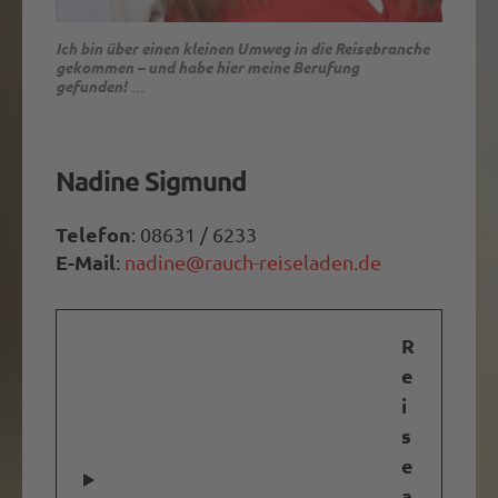
Ich bin über einen kleinen Umweg in die Reisebranche
…
Reisen zu planen und Menschen damit glücklich zu
gekommen – und habe hier meine Berufung
machen, erfüllt mich jeden Tag aufs Neue.
gefunden!
…
Nadine Sigmund
Telefon
: 08631 / 6233
E-Mail
:
nadine@rauch-reiseladen.de
R
e
i
s
e
a