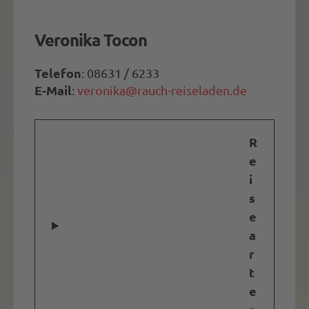
Veronika Tocon
Telefon
: 08631 / 6233
E-Mail
:
veronika@rauch-reiseladen.de
R
e
i
s
e
a
r
t
e