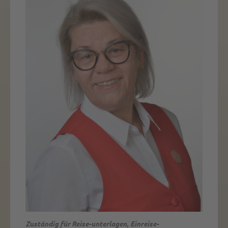
Zuständig für Reise-unterlagen, Einreise-
Micha kennt die Greens dieser Welt. Sie weiß, wo das