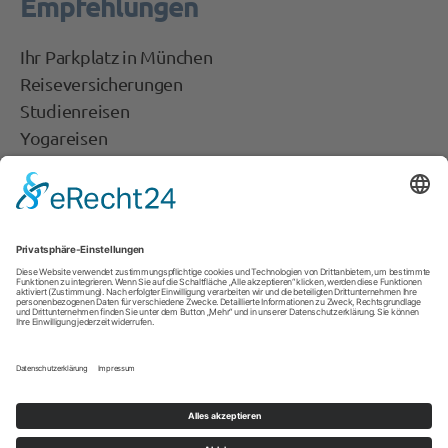
Empfehlungen
Ihr Parkplatz in München
Reiseversicherungen
Studienreisen
Yogareisen
fit Reisen
Flightright
Get Your Guide
Tipps & Infos
Auswärtiges Amt
Fahrplanauskunft
Ferienkalender
Schwarze Liste der Fluggesellschaften
Wechselkurse