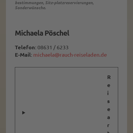
bestimmungen, Sitz-platzreservierungen,
Fairway weit, der Bunker tief und die Aussicht
Sonderwünsche.
atembe-raubend ist.
Michaela Pöschel
Telefon
: 08631 / 6233
E-Mail
:
michaela@rauch-reiseladen.de
R
e
i
s
e
a
r
t