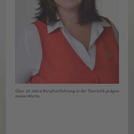
Vroni verrät: Kein Küchengeheimnis bleibt verborgen.
Über 20 Jahre Berufserfahrung in der Touristik prägen
Sie kennt die Tricks, prüft die Teller und testet die
meine Werte.
Töpfe. Jedes Hotel, jede Küche.