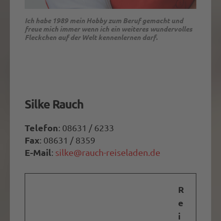
Ich habe 1989 mein Hobby zum Beruf gemacht und
Mit Silke rollst du durch Landschaften, die du nicht
freue mich immer wenn ich ein weiteres wundervolles
erwartet hättest. Du trittst in die Pedale, selbst wenn
Fleckchen auf der Welt kennenlernen darf.
der Hügel steil scheint.
Radreisen – keine Alltagsflucht, sondern ein
Perspektiv-wechsel.
Silke Rauch
Telefon
: 08631 / 6233
Fax
: 08631 / 8359
E-Mail
:
silke@rauch-reiseladen.de
R
e
i