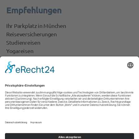
Empfehlungen
Ihr Parkplatz in München
Reiseversicherungen
Studienreisen
Yogareisen
fit Reisen
Flightright
Get Your Guide
Tipps & Infos
Auswärtiges Amt
Fahrplanauskunft
Ferienkalender
Schwarze Liste der Fluggesellschaften