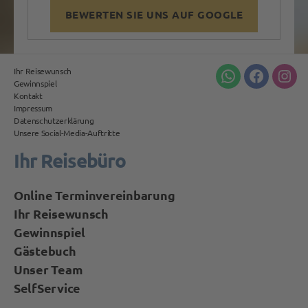
BEWERTEN SIE UNS AUF GOOGLE
Ihr Reisewunsch
Whatsapp
Facebook
Inst
Gewinnspiel
Kontakt
Impressum
Datenschutzerklärung
Unsere Social-Media-Auftritte
Ihr Reisebüro
Online Terminvereinbarung
Ihr Reisewunsch
Gewinnspiel
Gästebuch
Unser Team
SelfService