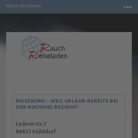
Rauch Reiseladen
REISEBÜRO – WEIL URLAUB BEREITS BEI
DER BUCHUNG BEGINNT!
Ledererstr.7
84453 Mühldorf